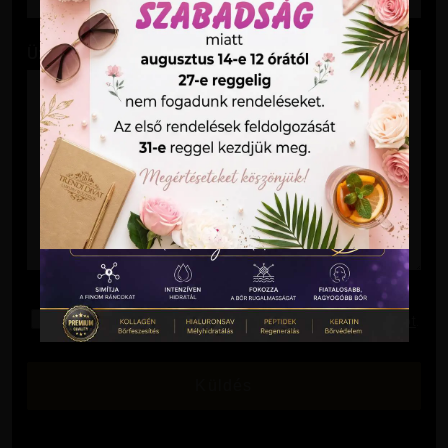
Üzenet
Elolvastam és elfogadom az
Adatkezelési Tájékoztatót
.