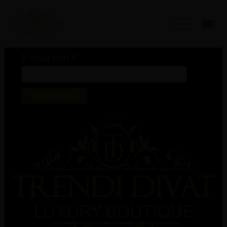
Iratkozz fel hírlevelünkre!
*
kötelező mező
*
E-mail cím