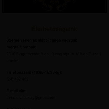
Elérhetőségeink
Személyesen az alábbi címen vagyunk
megtalálhatóak:
2310 Szigetszentmiklós, Ifjúság útja 16. Miklós Pláza 1.
emelet
Telefonszám (10:00-16:30-ig):
(24) 402 402
E-mail cím:
trendidivatluxury@gmail.com