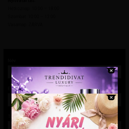
Nyitvatartás:
Hétköznap: 10:00 – 18:00
Szombat: 10:00 – 13:00
Vasárnap: ZÁRVA
Név
E-mail cím
Tárgy