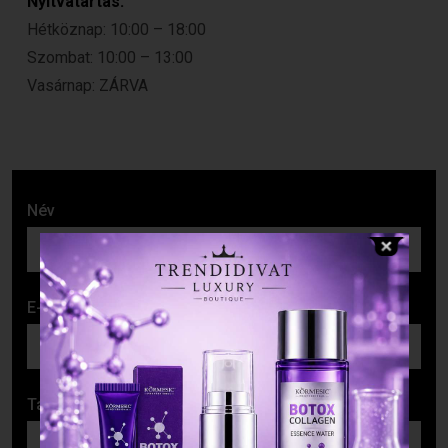
Nyitvatartás:
Hétköznap: 10:00 – 18:00
Szombat: 10:00 – 13:00
Vasárnap: ZÁRVA
Név
E-mail cím
Tárgy