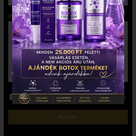
Üzenet
Elolvastam és elfogadom az
Adatkezelési Tájékoztatót
.