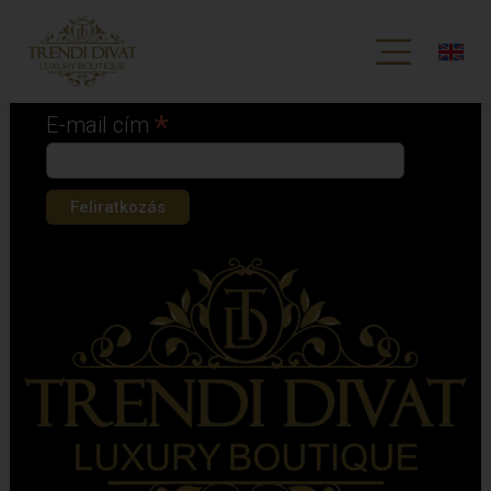
Iratkozz fel hírlevelünkre!
*
kötelező mező
*
E-mail cím