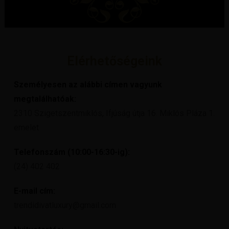
Elérhetőségeink
Személyesen az alábbi címen vagyunk
megtalálhatóak:
2310 Szigetszentmiklós, Ifjúság útja 16. Miklós Pláza 1.
emelet
Telefonszám (10:00-16:30-ig):
(24) 402 402
E-mail cím:
trendidivatluxury@gmail.com