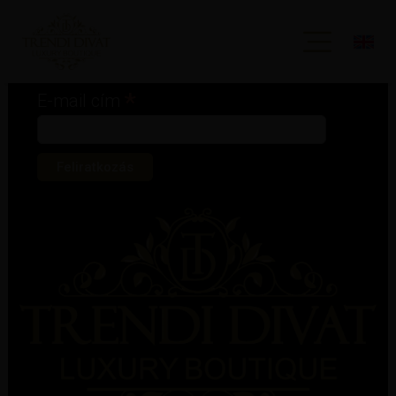
Iratkozz fel hírlevelünkre!
*
kötelező mező
*
E-mail cím