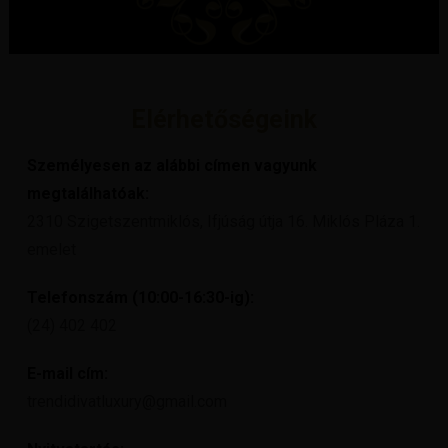
Elérhetőségeink
Személyesen az alábbi címen vagyunk
megtalálhatóak:
2310 Szigetszentmiklós, Ifjúság útja 16. Miklós Pláza 1.
emelet
Telefonszám (10:00-16:30-ig):
(24) 402 402
E-mail cím:
trendidivatluxury@gmail.com