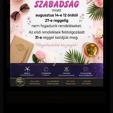
Üzenet
Elolvastam és elfogadom az
Adatkezelési Tájékoztatót
.