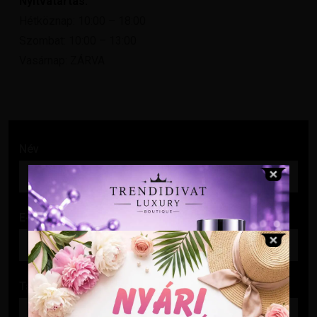
Nyitvatartás:
Hétköznap: 10:00 – 18:00
Szombat: 10:00 – 13:00
Vasárnap: ZÁRVA
Név
E-mail cím
Tárgy