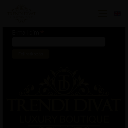
Iratkozz fel hírlevelünkre!
*
kötelező mező
*
E-mail cím