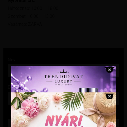
Nyitvatartás:
Hétköznap: 10:00 – 18:00
Szombat: 10:00 – 13:00
Vasárnap: ZÁRVA
Név
E-mail cím
Tárgy