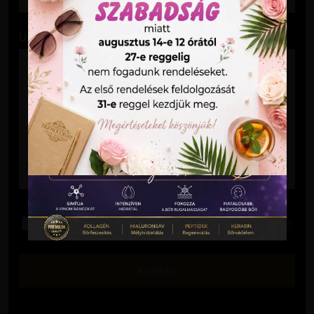
Üzenet
Elolvastam és elfogadom az
Adatkezelési Tájékoztatót
.