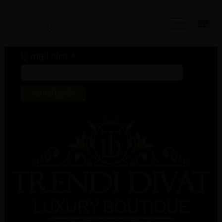
Iratkozz fel hírlevelünkre!
*
kötelező mező
*
E-mail cím