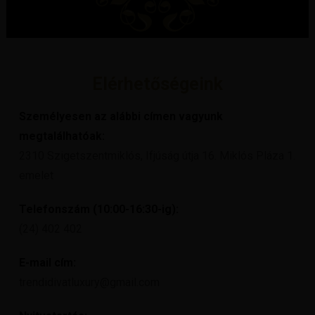
Elérhetőségeink
Személyesen az alábbi címen vagyunk
megtalálhatóak:
2310 Szigetszentmiklós, Ifjúság útja 16. Miklós Pláza 1.
emelet
Telefonszám (10:00-16:30-ig):
(24) 402 402
E-mail cím:
trendidivatluxury@gmail.com