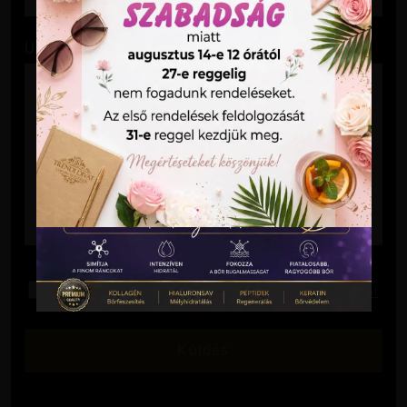
Üzenet
Elolvastam és elfogadom az
Adatkezelési Tájékoztatót
.