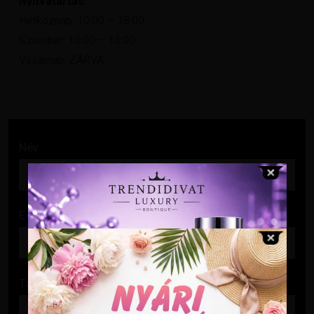
Nyitvatartás:
Hétköznap: 10:00 – 18:00
Szombat: 10:00 – 13:00
Vasárnap: ZÁRVA
Név
E-mail cím
Tárgy