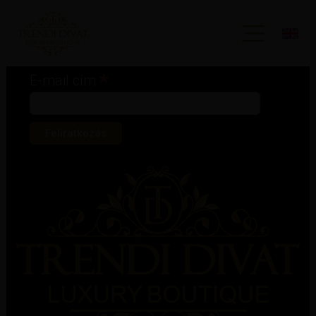
Iratkozz fel hírlevelünkre!
*
kötelező mező
*
E-mail cím