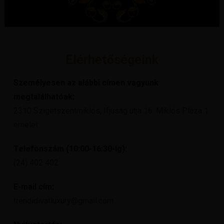
Elérhetőségeink
Személyesen az alábbi címen vagyunk
megtalálhatóak:
2310 Szigetszentmiklós, Ifjúság útja 16. Miklós Pláza 1.
emelet
Telefonszám (10:00-16:30-ig):
(24) 402 402
E-mail cím:
trendidivatluxury@gmail.com