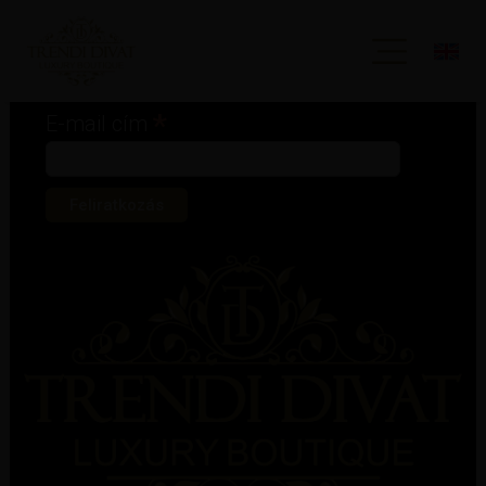
Iratkozz fel hírlevelünkre!
*
kötelező mező
*
E-mail cím