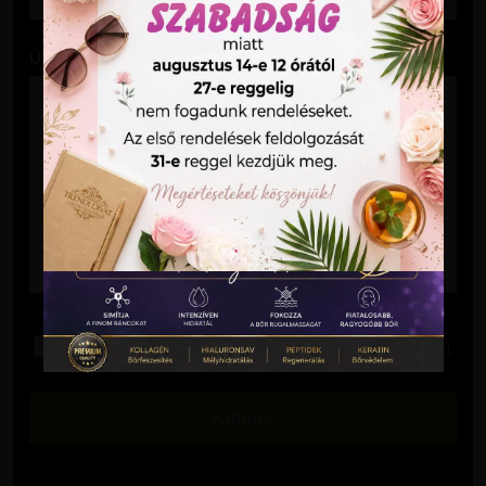
Üzenet
Elolvastam és elfogadom az
Adatkezelési Tájékoztatót
.