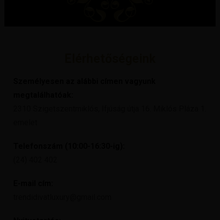
Elérhetőségeink
Személyesen az alábbi címen vagyunk
megtalálhatóak:
2310 Szigetszentmiklós, Ifjúság útja 16. Miklós Pláza 1.
emelet
Telefonszám (10:00-16:30-ig):
(24) 402 402
E-mail cím:
trendidivatluxury@gmail.com