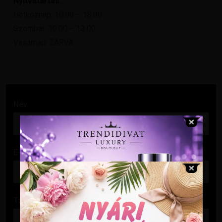
Nyitvatartás:
Hétköznap: 10:00 – 18:00
Szombat: 10:00 – 13:00
Vasárnap: ZÁRVA
Név
E-mail cím
Tárgy