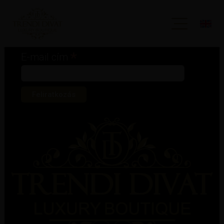
Iratkozz fel hírlevelünkre!
*
kötelező mező
*
E-mail cím