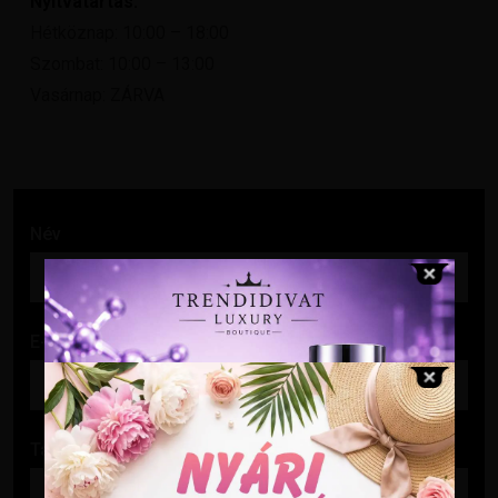
Nyitvatartás:
Hétköznap: 10:00 – 18:00
Szombat: 10:00 – 13:00
Vasárnap: ZÁRVA
Név
E-mail cím
Tárgy