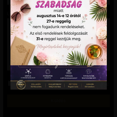
Üzenet
Elolvastam és elfogadom az
Adatkezelési Tájékoztatót
.