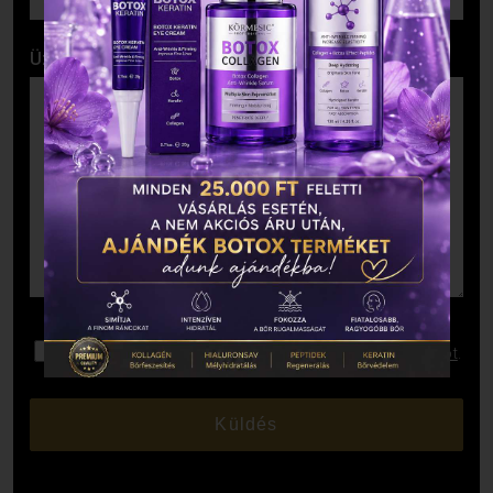
Üzenet
Elolvastam és elfogadom az
Adatkezelési Tájékoztatót
.