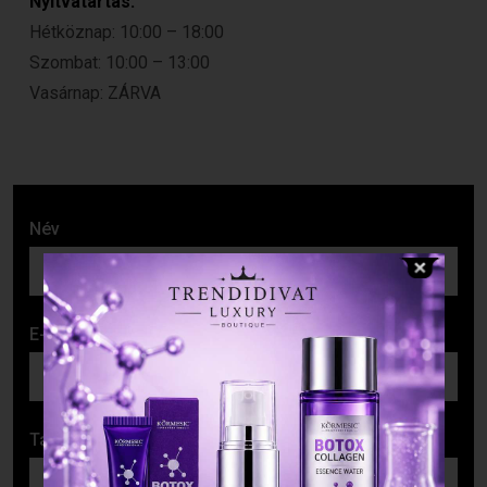
Nyitvatartás:
Hétköznap: 10:00 – 18:00
Szombat: 10:00 – 13:00
Vasárnap: ZÁRVA
Név
E-mail cím
Tárgy