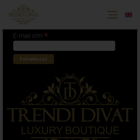
Iratkozz fel hírlevelünkre!
*
kötelező mező
*
E-mail cím