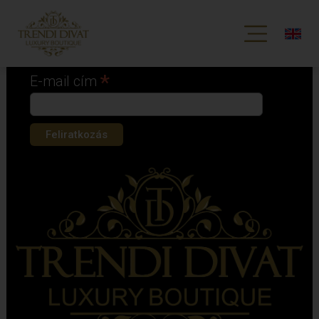
Iratkozz fel hírlevelünkre!
*
kötelező mező
*
E-mail cím