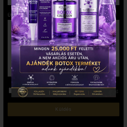
Üzenet
Elolvastam és elfogadom az
Adatkezelési Tájékoztatót
.