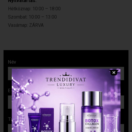
Nyitvatartás:
Hétköznap: 10:00 – 18:00
Szombat: 10:00 – 13:00
Vasárnap: ZÁRVA
Név
E-mail cím
Tárgy