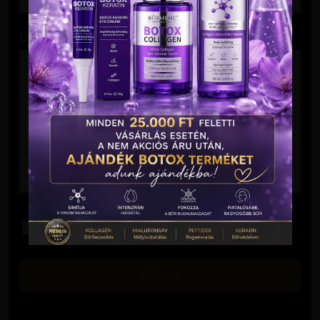
Üzenet
Elolvastam és elfogadom az
Adatkezelési Tájékoztatót
.