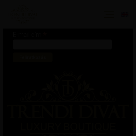
Iratkozz fel hírlevelünkre!
*
kötelező mező
*
E-mail cím