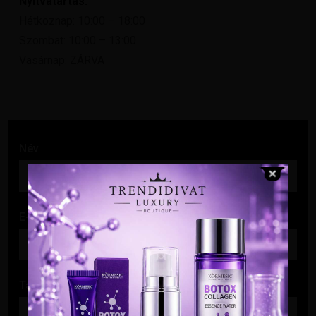
Nyitvatartás:
Hétköznap: 10:00 – 18:00
Szombat: 10:00 – 13:00
Vasárnap: ZÁRVA
Név
E-mail cím
Tárgy