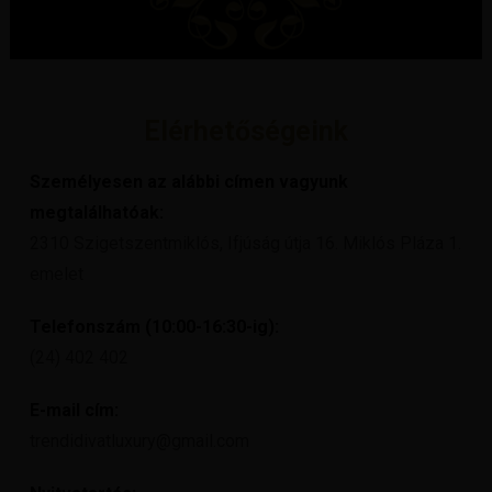
Elérhetőségeink
Személyesen az alábbi címen vagyunk
megtalálhatóak:
2310 Szigetszentmiklós, Ifjúság útja 16. Miklós Pláza 1.
emelet
Telefonszám (10:00-16:30-ig):
(24) 402 402
E-mail cím:
trendidivatluxury@gmail.com