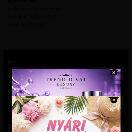
Nyitvatartás:
Hétköznap: 10:00 – 18:00
Szombat: 10:00 – 13:00
Vasárnap: ZÁRVA
Név
E-mail cím
Tárgy