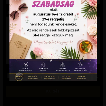
Üzenet
Elolvastam és elfogadom az
Adatkezelési Tájékoztatót
.