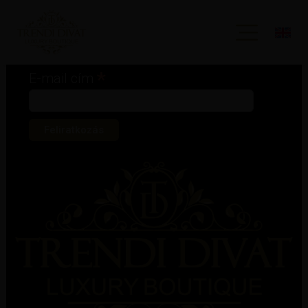
Iratkozz fel hírlevelünkre!
*
kötelező mező
*
E-mail cím