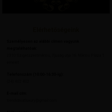
Elérhetőségeink
Személyesen az alábbi címen vagyunk
megtalálhatóak:
2310 Szigetszentmiklós, Ifjúság útja 16. Miklós Pláza 1.
emelet
Telefonszám (10:00-16:30-ig):
(24) 402 402
E-mail cím:
trendidivatluxury@gmail.com