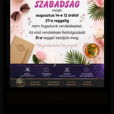
Üzenet
Elolvastam és elfogadom az
Adatkezelési Tájékoztatót
.