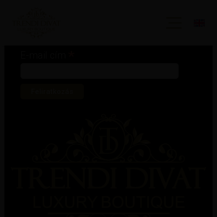
Iratkozz fel hírlevelünkre!
*
kötelező mező
*
E-mail cím