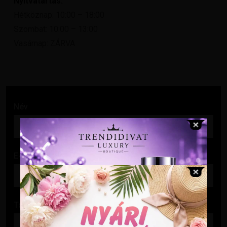
Nyitvatartás:
Hétköznap: 10:00 – 18:00
Szombat: 10:00 – 13:00
Vasárnap: ZÁRVA
Név
E-mail cím
Tárgy