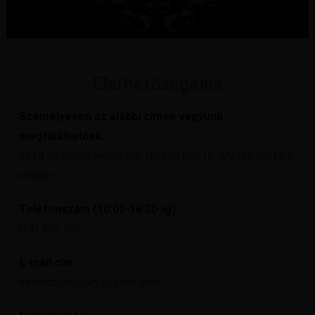
Elérhetőségeink
Személyesen az alábbi címen vagyunk
megtalálhatóak:
2310 Szigetszentmiklós, Ifjúság útja 16. Miklós Pláza 1.
emelet
Telefonszám (10:00-16:30-ig):
(24) 402 402
E-mail cím:
trendidivatluxury@gmail.com