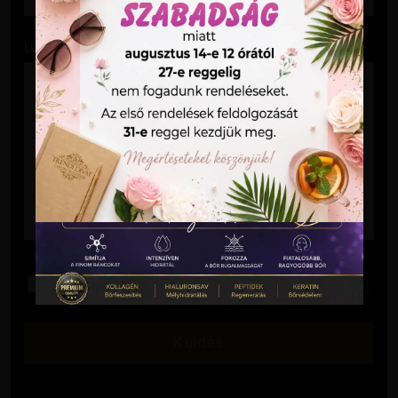
Üzenet
Elolvastam és elfogadom az
Adatkezelési Tájékoztatót
.