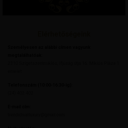
Elérhetőségeink
Személyesen az alábbi címen vagyunk
megtalálhatóak:
2310 Szigetszentmiklós, Ifjúság útja 16. Miklós Pláza 1.
emelet
Telefonszám (10:00-16:30-ig):
(24) 402 402
E-mail cím:
trendidivatluxury@gmail.com