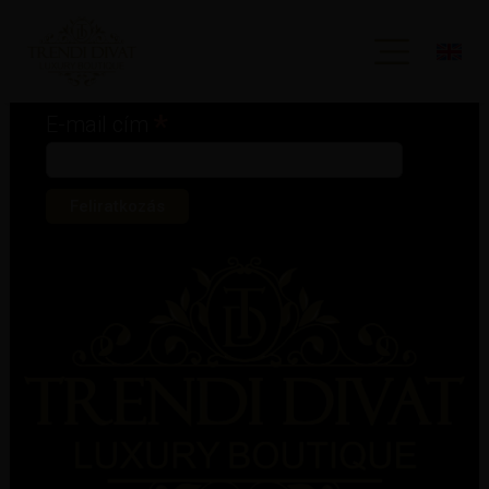
Iratkozz fel hírlevelünkre!
*
kötelező mező
*
E-mail cím