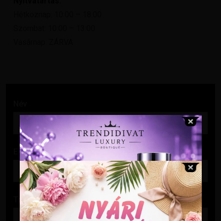
Nyitvatartás:
Hétköznap: 10:00 – 18:00
Szombat: 10:00 – 13:00
Vasárnap: ZÁRVA
Név
E-mail cím
Tárgy