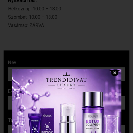
Nyitvatartás:
Hétköznap: 10:00 – 18:00
Szombat: 10:00 – 13:00
Vasárnap: ZÁRVA
Név
E-mail cím
Tárgy