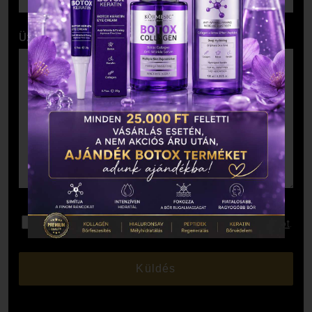
Üzenet
Elolvastam és elfogadom az
Adatkezelési Tájékoztatót
.