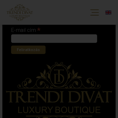
Iratkozz fel hírlevelünkre!
*
kötelező mező
*
E-mail cím