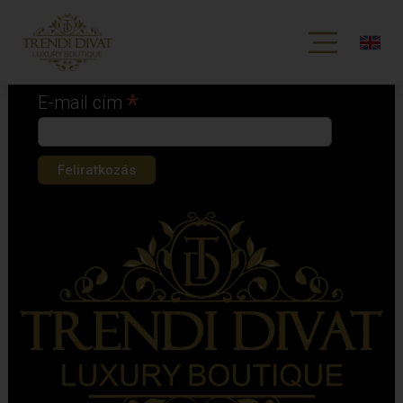
Iratkozz fel hírlevelünkre!
*
kötelező mező
*
E-mail cím