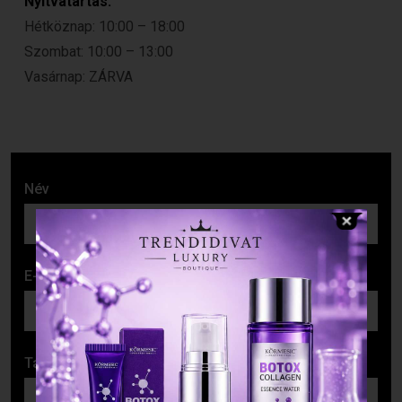
Nyitvatartás:
Hétköznap: 10:00 – 18:00
Szombat: 10:00 – 13:00
Vasárnap: ZÁRVA
Név
E-mail cím
Tárgy