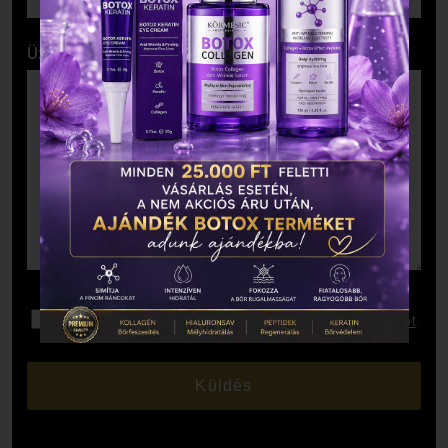
Üzenet
Elolvastam és elfogadom az
Adatkezelési Tájékoztatót
.