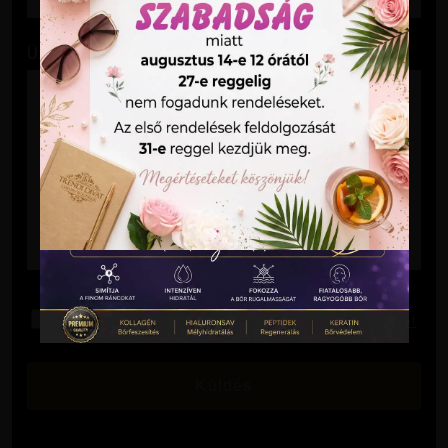
Üzenet
Elolvastam és elfogadom az
Adatkezelési Tájékoztatót
.