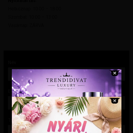
Nyitvatartás:
Hétköznap: 10:00 – 18:00
Szombat: 10:00 – 13:00
Vasárnap: ZÁRVA
Név
E-mail cím
Tárgy