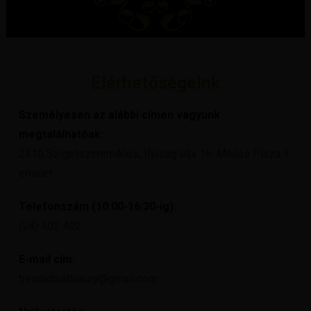
Elérhetőségeink
Személyesen az alábbi címen vagyunk
megtalálhatóak:
2310 Szigetszentmiklós, Ifjúság útja 16. Miklós Pláza 1.
emelet
Telefonszám (10:00-16:30-ig):
(24) 402 402
E-mail cím:
trendidivatluxury@gmail.com