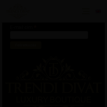
Iratkozz fel hírlevelünkre!
*
kötelező mező
*
E-mail cím