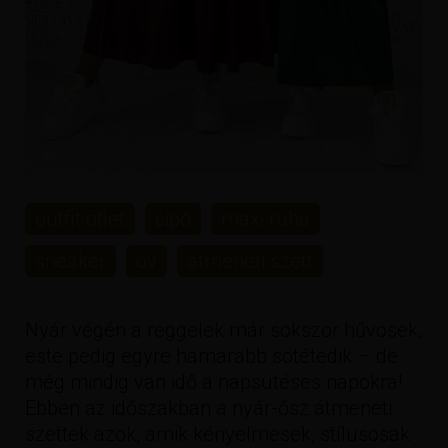
outfit ötlet
cipő
maxi ruha
sneaker
öv
átmeneti szett
Nyár végén a reggelek már sokszor hűvösek,
este pedig egyre hamarabb sötétedik – de
még mindig van idő a napsütéses napokra!
Ebben az időszakban a nyár-ősz átmeneti
szettek azok, amik kényelmesek, stílusosak