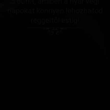
5 outfit, amiben a nyár végi
napokat könnyen lehozhatod
reggeltől estig!