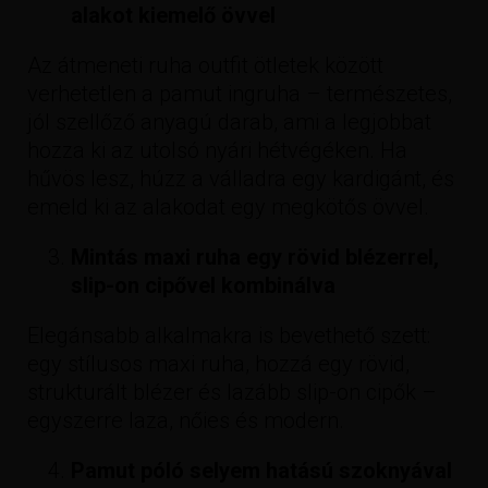
alakot kiemelő övvel
Az átmeneti ruha outfit ötletek között
verhetetlen a pamut ingruha – természetes,
jól szellőző anyagú darab, ami a legjobbat
hozza ki az utolsó nyári hétvégéken. Ha
hűvös lesz, húzz a válladra egy kardigánt, és
emeld ki az alakodat egy megkötős övvel.
Mintás maxi ruha egy rövid blézerrel,
slip-on cipővel kombinálva
Elegánsabb alkalmakra is bevethető szett:
egy stílusos maxi ruha, hozzá egy rövid,
strukturált blézer és lazább slip-on cipők –
egyszerre laza, nőies és modern.
Pamut póló selyem hatású szoknyával