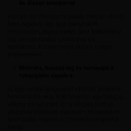
és díszes sneakerrel
Könnyű, de stílusos megoldás még az utolsó
forró napokra: egy laza pamut póló
természetes, légies viselet, amit feldobhatsz
egy selyem hatású szoknyával és
kényelmes, közben mégis díszes, csajos
sneakerekkel.
Miniruha, hosszú ing és tornacipő a
rohangálós napokra
Ez egy remek újragondolt változat, amikor a
mini ruha alá vagy fölé felveszel egy hosszú,
vékony pamut inget. Ez a réteges szett jó
választás hűvösebb napokra – tornacipővel
sportosabb, csizmával nőiesebb hangulatot
kapsz.