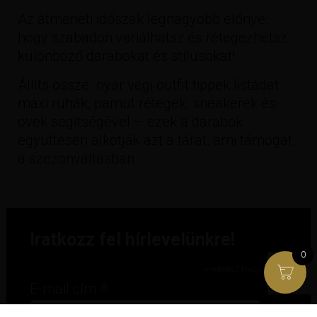
Az átmeneti időszak legnagyobb előnye,
hogy szabadon variálhatsz és rétegezhetsz
különböző darabokat és stílusokat!
Állíts össze nyár végi outfit tippek listádat
maxi ruhák, pamut rétegek, sneakerek és
övek segítségével – ezek a darabok
együttesen alkotják azt a tárat, ami támogat
a szezonváltásban.
Iratkozz fel hírlevelünkre!
0
*
kötelező mező
*
E-mail cím