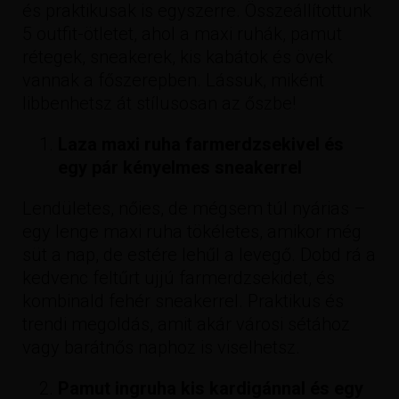
és praktikusak is egyszerre. Összeállítottunk
5 outfit-ötletet, ahol a maxi ruhák, pamut
rétegek, sneakerek, kis kabátok és övek
vannak a főszerepben. Lássuk, miként
libbenhetsz át stílusosan az őszbe!
Laza maxi ruha farmerdzsekivel és
egy pár kényelmes sneakerrel
Lendületes, nőies, de mégsem túl nyárias –
egy lenge maxi ruha tökéletes, amikor még
süt a nap, de estére lehűl a levegő. Dobd rá a
kedvenc feltűrt ujjú farmerdzsekidet, és
kombinald fehér sneakerrel. Praktikus és
trendi megoldás, amit akár városi sétához
vagy barátnős naphoz is viselhetsz.
Pamut ingruha kis kardigánnal és egy