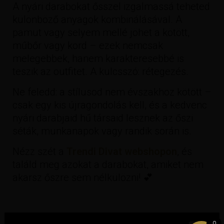
A nyári darabokat ősszel izgalmassá teheted
különböző anyagok kombinálásával. A
pamut vagy selyem mellé jöhet a kötött,
műbőr vagy kord – ezek nemcsak
melegebbek, hanem karakteresebbé is
teszik az outfitet. A kulcsszó: rétegezés.
Ne feledd: a stílusod nem évszakhoz kötött –
csak egy kis újragondolás kell, és a kedvenc
nyári darabjaid hű társaid lesznek az őszi
séták, munkanapok vagy randik során is.
Nézz szét a
Trendi Divat webshopon
, és
találd meg azokat a darabokat, amiket nem
akarsz őszre sem nélkülözni! 💕
0