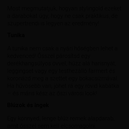
Most megmutatjuk, hogyan stylingold ezeket
a darabokat úgy, hogy ne csak praktikus, de
szupertrendi is legyen az eredmény!
Tunika
A tunika nem csak a nyári hőségben lehet a
kedvenced! Ősszel párosítsd egy
derékhangsúlyos övvel, húzz alá harisnyát,
leggingset vagy egy testhezálló farmert és
koronázd meg a szettet egy bokacsizmával.
Ha hűvösebb van, jöhet rá egy rövid kabátka
– és máris kész az őszi városi look!
Blúzok és ingek
Egy könnyed, lenge blúz remek alapdarab,
amit ősszel sem kell elcsomagolni.