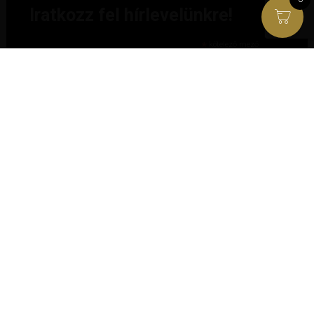
Iratkozz fel hírlevelünkre!
*
kötelező mező
*
E-mail cím