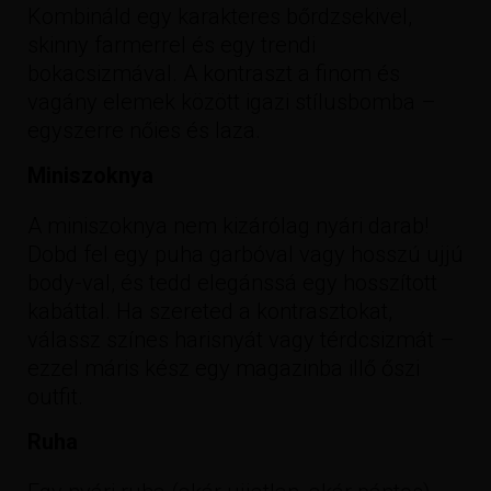
Kombináld egy karakteres bőrdzsekivel,
skinny farmerrel és egy trendi
bokacsizmával. A kontraszt a finom és
vagány elemek között igazi stílusbomba –
egyszerre nőies és laza.
Miniszoknya
A miniszoknya nem kizárólag nyári darab!
Dobd fel egy puha garbóval vagy hosszú ujjú
body-val, és tedd elegánssá egy hosszított
kabáttal. Ha szereted a kontrasztokat,
válassz színes harisnyát vagy térdcsizmát –
ezzel máris kész egy magazinba illő őszi
outfit.
Ruha