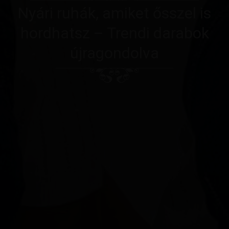
Nyári ruhák, amiket ősszel is
hordhatsz – Trendi darabok
újragondolva