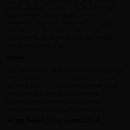
Egy nyári ruha (akár ujjatlan, akár pántos)
simán viselhető ősszel is, ha rétegezel rá.
Válassz egy puha kardigánt, amit lazán
hagyhatsz vagy akár meg is köthetsz egy
vékony övvel. Sneakerrel vagy lapos
bokacsizmával igazán kényelmes, mégis
sikkes megjelenést ad.
Blézer
Egy elegánsabb alkalomra kombináld a nyári
maxi ruhádat egy strukturált blézerrel – ez
az egyik legegyszerűbb módja annak, hogy
nyári darabból őszi szettet varázsolj.
Magassarkú csizmával vagy vagány
motoros csizmával egyaránt működik!
+1 tipp Neked: játssz a textúrákkal!