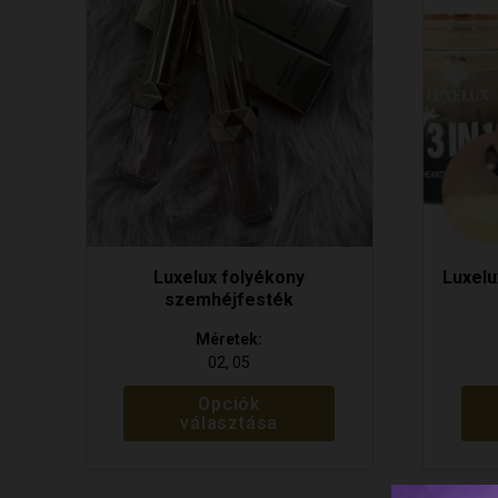
variációja
van.
A
változatok
a
termékoldalon
választhatók
ki
Luxelux folyékony
Luxelux
szemhéjfesték
Méretek:
02, 05
Opciók
választása