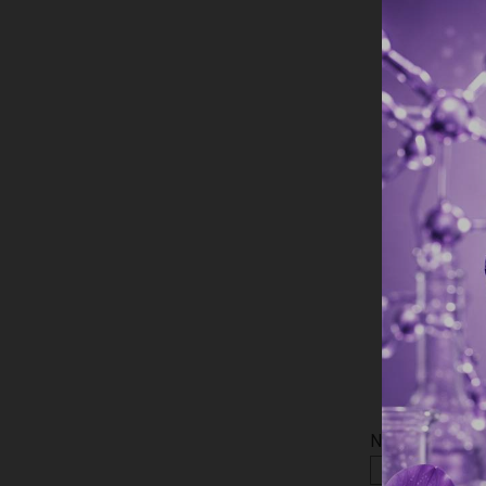
Név
*