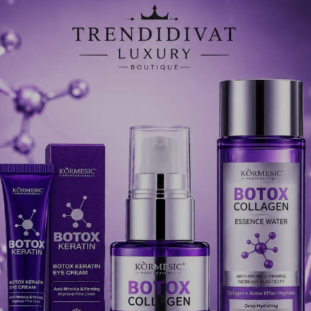
Értékelések
A te értékelésed
*