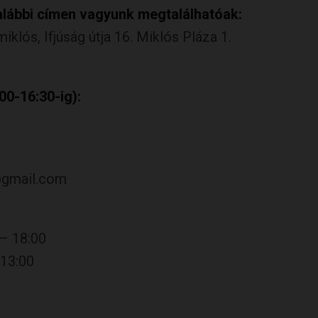
lábbi címen vagyunk megtalálhatóak:
klós, Ifjúság útja 16. Miklós Pláza 1.
0-16:30-ig):
@gmail.com
– 18:00
13:00