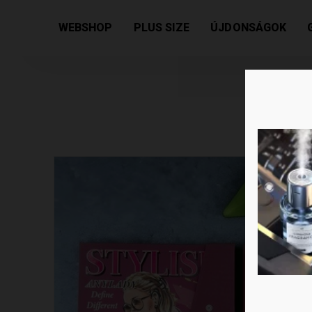
Kezdőlap
/
Női kollekció
/
Szépségápolási termékek
WEBSHOP
PLUS SIZE
ÚJDONSÁGOK