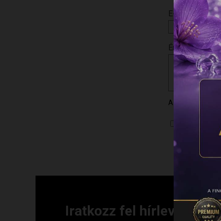
E-mail
*
Értékelésed
*
Az e-mail címet
A nevem, e
hozzászólá
Iratkozz fel hírlevelünkre