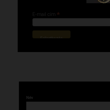
*
E-mail cím
Név