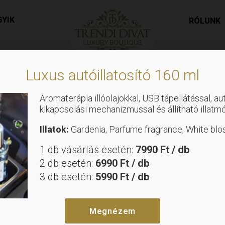
/
Szemhéjfesték / Paletta
/ “Anylady fashion” színpaletta 
GYIK
RÓLUNK
Luxus autóillatosító 160 ml
Aromaterápia illóolajokkal, USB tápellátással, a
kikapcsolási mechanizmussal és állítható illatm
Szemhéjfesték / Paletta
Illatok:
Gardenia, Parfume fragrance, White bl
“Anylady fas
1 db vásárlás esetén:
7990 Ft / db
2 db esetén:
6990 Ft / db
(33)
3 db esetén:
5990 Ft / db
További info
Megnézem