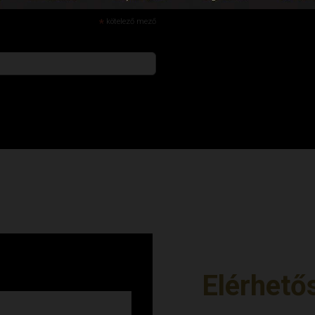
*
kötelező mező
Elérhető