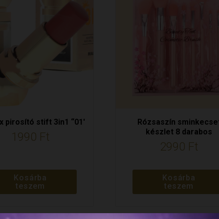
 pirosító stift 3in1 “01′
Rózsaszín sminkecse
készlet 8 darabos
1990
Ft
2990
Ft
Kosárba
Kosárba
teszem
teszem