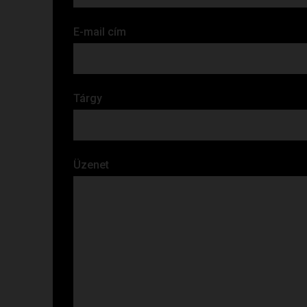
E-mail cím
Tárgy
Üzenet