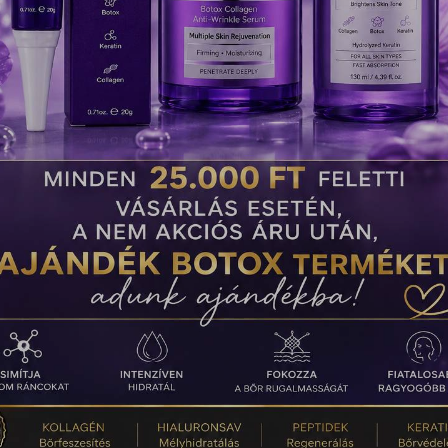
*
 nem tesszük közzé.
A kötelező mezőket
karakterrel jelöltük
-mail címem, és weboldalcímem mentése a böngészőben a következő
somhoz.
!