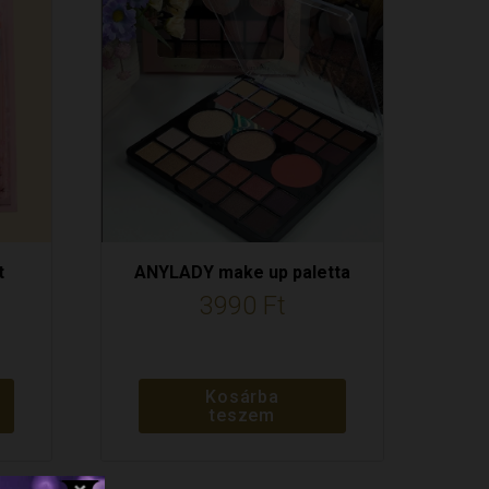
t
ANYLADY make up paletta
3990
Ft
Kosárba
teszem