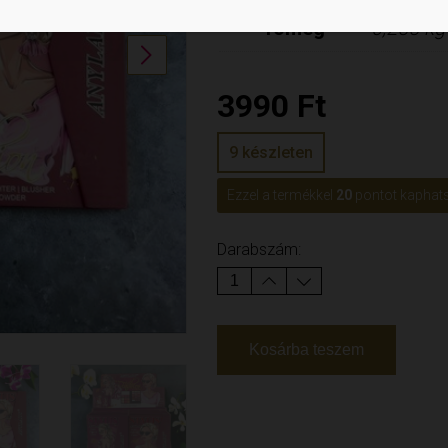
Tömeg
0,255 kg
Next
3990
Ft
9 készleten
Ezzel a termékkel
20
pontot kaphats
Darabszám:
Kosárba teszem