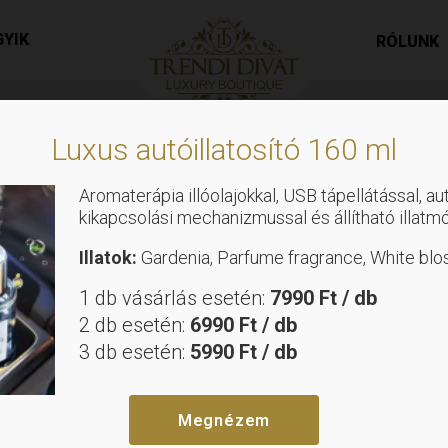
ramintás egyenes szabású ruha denevér ujjal – barna-kré
GYIK
RÓLUNK
Luxus autóillatosító 160 ml
Aromaterápia illóolajokkal, USB tápellátással, a
kikapcsolási mechanizmussal és állítható illatm
,
Ruhák
Tunikák
Illatok:
Gardenia, Parfume fragrance, White bl
Elmosódott 
1 db vásárlás esetén:
7990 Ft / db
2 db esetén:
6990 Ft / db
egyenes sza
3 db esetén:
5990 Ft / db
ujjal – barn
Megnézem
Méret nélküli, S-XL méretig ajánlj