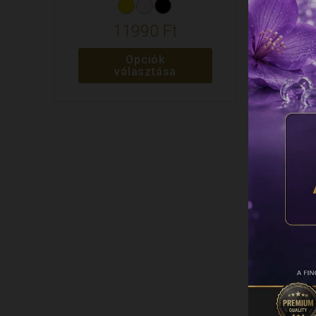
11990
Ft
Opciók
választása