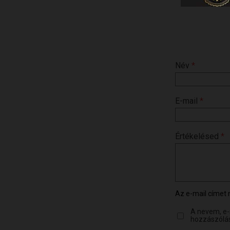
Név
*
E-mail
*
Értékelésed
*
Az e-mail címet
A nevem, e
hozzászólá