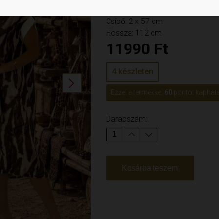
Mellbőség: 2 x 57 cm
Csípő: 2 x 57 cm
Hossza: 112 cm
11990
Ft
4 készleten
Next
Ezzel a termékkel
60
pontot kaphats
Darabszám:
Kosárba teszem