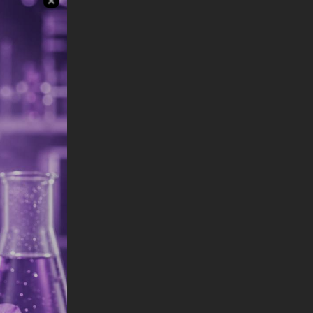
maxi
i