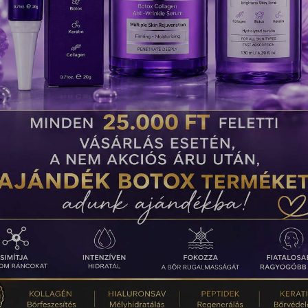
6990
Ft
9990
Ft
Opciók
Kosárba
választása
teszem
Értékelések