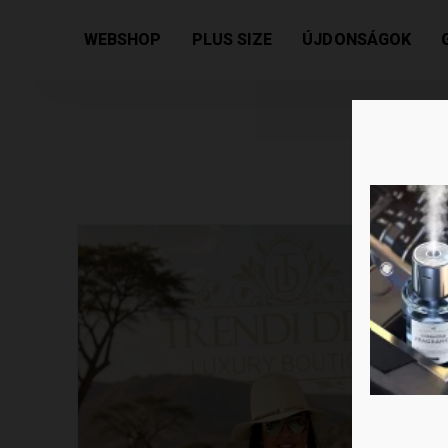
Kezdőlap
/
Női kollekció
/
Tunikák
/ Elmosódott zeb
WEBSHOP
PLUS SIZE
ÚJDONSÁGOK