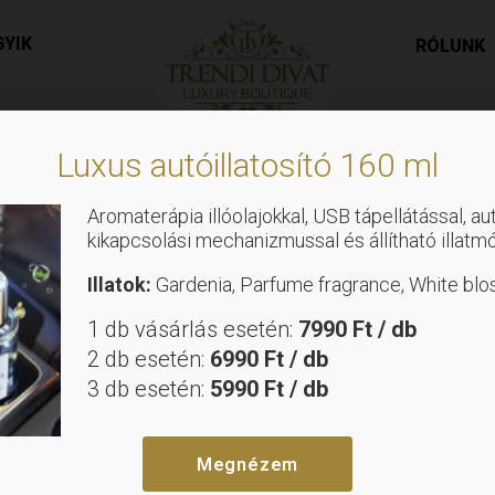
ású, oldalt felvágott, lenge nyári palazzo nadrág, gumis de
GYIK
RÓLUNK
Luxus autóillatosító 160 ml
Aromaterápia illóolajokkal, USB tápellátással, a
kikapcsolási mechanizmussal és állítható illatm
Nadrágok
Illatok:
Gardenia, Parfume fragrance, White bl
Lenvászon ha
1 db vásárlás esetén:
7990 Ft / db
2 db esetén:
6990 Ft / db
felvágott, le
3 db esetén:
5990 Ft / db
nadrág, gumi
Megnézem
Méret nélküli, S-XL-es méretig ajá