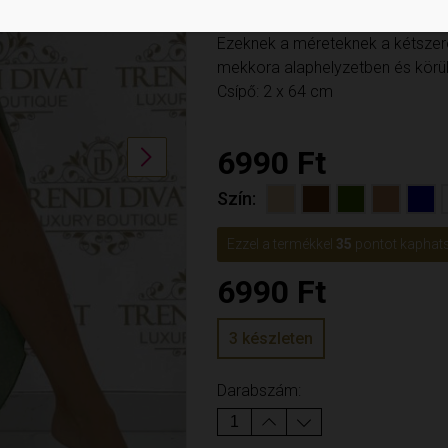
Derék: 31-52 cm-ig enged
Ezeknek a méreteknek a kétszeres
mekkora alaphelyzetben és körülb
Csípő: 2 x 64 cm
6990
Ft
Next
Szín
Ezzel a termékkel
35
pontot kaphats
6990
Ft
3 készleten
Darabszám: