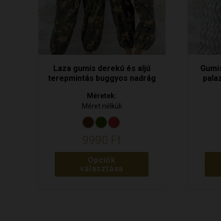
választhatók
választ
ki
ki
Laza gumis derekú és aljú
Gumis
terepmintás buggyos nadrág
pala
Méretek:
Méret nélküli
9990
Ft
Opciók
választása