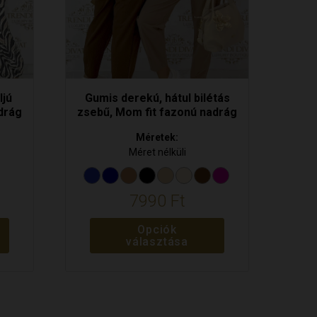
választhatók
ki
ljú
Gumis derekú, hátul bilétás
drág
zsebű, Mom fit fazonú nadrág
Méretek:
Méret nélküli
7990
Ft
Opciók
választása