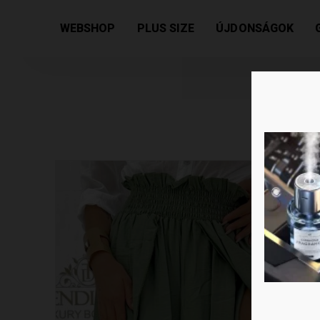
Kezdőlap
/
Női kollekció
/
Nadrágok
/ Lenvászon hat
WEBSHOP
PLUS SIZE
ÚJDONSÁGOK