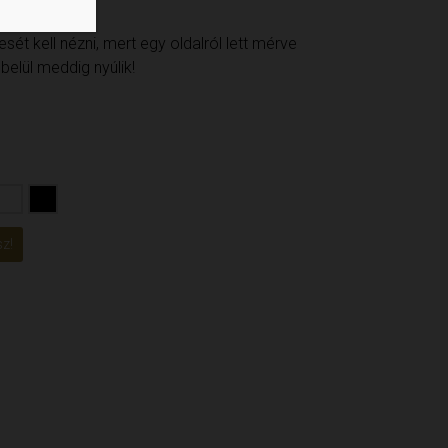
ét kell nézni, mert egy oldalról lett mérve
elül meddig nyúlik!
z!