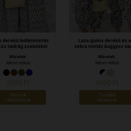
hatók
 derekú hullámmintás
Laza gumis derekú és a
zzo nadrág zsebekkel
zebra mintás buggyos na
Méretek:
Méretek:
Méret nélküli
Méret nélküli
5990
Ft
9990
Ft
Opciók
Tovább
választása
olvasom