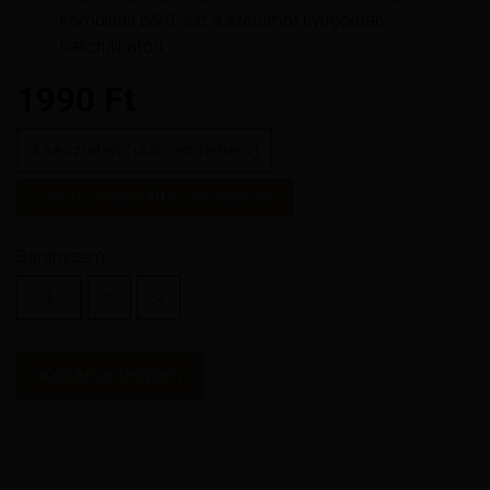
kombinált bőrű, ezt a szérumot nyugodtan
használhatod.
1990
Ft
4 készleten (utánrendelhető)
Ezzel a termékkel
10
pontot kaphatsz!
Darabszám:
Kosárba teszem