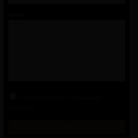
Üzenet
Elolvastam és elfogadom az
Adatkezelési
Tájékoztatót
.