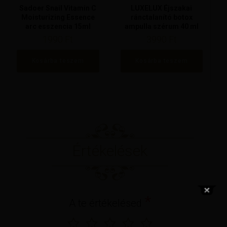
Sadoer Snail Vitamin C
LUXELUX Éjszakai
Moisturizing Essence
ránctalanító botox
arc esszencia 15ml
ampulla szérum 40 ml
1990
Ft
3990
Ft
Kosárba teszem
Kosárba teszem
Értékelések
*
A te értékelésed