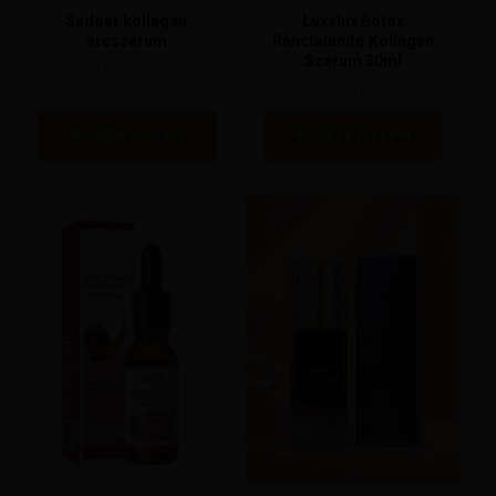
Sadoer kollagén
Luxelux Botox
arcszérum
Ránctalanító Kollagén
Szérum 30ml
1990
Ft
2500
Ft
Kosárba teszem
Kosárba teszem