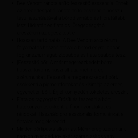
Bee Venom ránctalanító feszesítő esszencia: Ennek
az öregedésgátló ránctalanító esszencia hosszú
távú használatával a bőröd simább és hidratáltabb
lesz. Hidratált és fiatalos. Öregedésgátló
arcszérum az egész testre
Hosszan tartó hatás: A Bee Venom arcszérum
folyamatos használatával a bőröd egyre jobban
fog kinézni, magabiztosabbá és fiatalosabbá tesz.
[Feszesítő bőr] A már megereszkedett bőrre
hosszú távon is használhatja méhméreg
szérumunkat. Feszesíti a megereszkedett bőrt,
csökkenti a pigmentfoltokat és kisimítja az érdes,
egyenetlen bőrt. Érj el könnyedén tökéletes arcszínt
Fiatalos ragyogás: Erősíti és feszesíti a bőrt,
hatékonyan csökkenti a finom vonalakat és
ráncokat. Használd professzionális formulánkat a
fiatalos megjelenésért.
Minden bőrtípusra alkalmas: Méhméreg szérumunk
nagyon gyengéd, így akár száraz, zsíros vagy