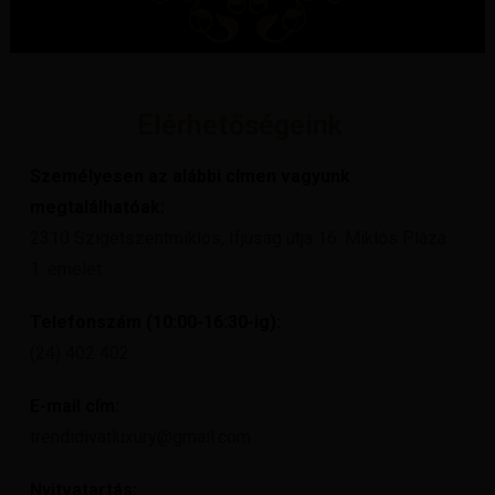
Elérhetőségeink
Személyesen az alábbi címen vagyunk
megtalálhatóak:
2310 Szigetszentmiklós, Ifjúság útja 16. Miklós Pláza
1. emelet
Telefonszám (10:00-16:30-ig):
(24) 402 402
E-mail cím:
trendidivatluxury@gmail.com
Nyitvatartás: