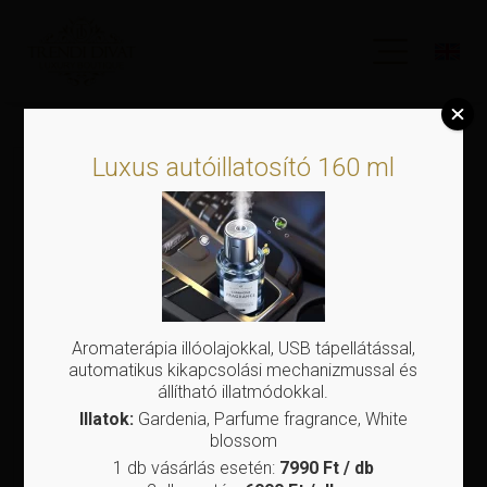
Luxus autóillatosító 160 ml
Aromaterápia illóolajokkal, USB tápellátással,
automatikus kikapcsolási mechanizmussal és
állítható illatmódokkal.
Illatok:
Gardenia, Parfume fragrance, White
blossom
1 db vásárlás esetén:
7990 Ft / db