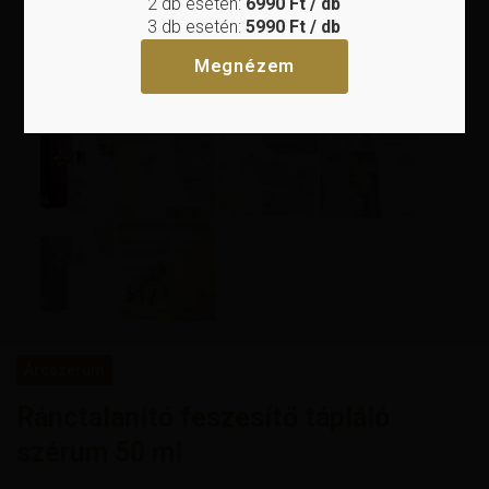
2 db esetén:
6990 Ft / db
3 db esetén:
5990 Ft / db
Megnézem
Arcszérum
Ránctalanító feszesítő tápláló
szérum 50 ml