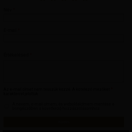
Név
*
E-mail
*
Értékelésed
*
*
Az e-mail címet nem tesszük közzé.
A kötelező mezőket
karakterrel jelöltük
A nevem, e-mail címem, és weboldalcímem mentése a
böngészőben a következő hozzászólásomhoz.