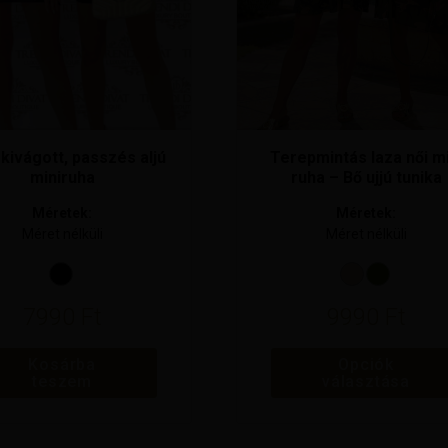
termékoldalon
választhatók
ki
 kivágott, passzés aljú
Terepmintás laza női mi
miniruha
ruha – Bő ujjú tunika
Méretek:
Méretek:
Méret nélküli
Méret nélküli
7990
Ft
9990
Ft
Kosárba
Opciók
teszem
választása