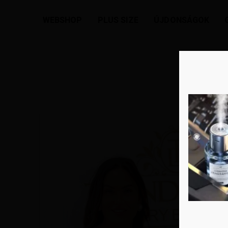
Kezdőlap
/
Női kollekció
/
Ruhák
/ V-nyakú, arany sz
WEBSHOP
PLUS SIZE
ÚJDONSÁGOK