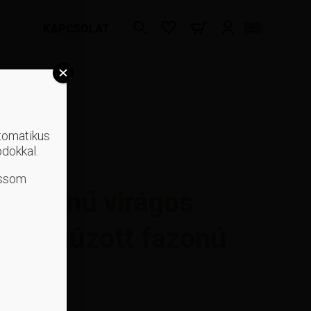
KAPCSOLAT
utomatikus
ódokkal.
ossom
ny színű virágos
tett, húzott fazonú
uk