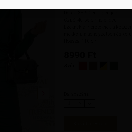
Mellbőség: 44-58 cm-ig enged
Derék: 38-50 cm-ig enged
Csípő: 40-55 cm-ig enged
Ezeknek a méreteknek a kétszeres
mekkora alaphelyzetben és körülb
Hossza: 110 cm
8990
Ft
Szín
Earn up to
45
Pont.
Next
Darabszám:
Kosárba teszem