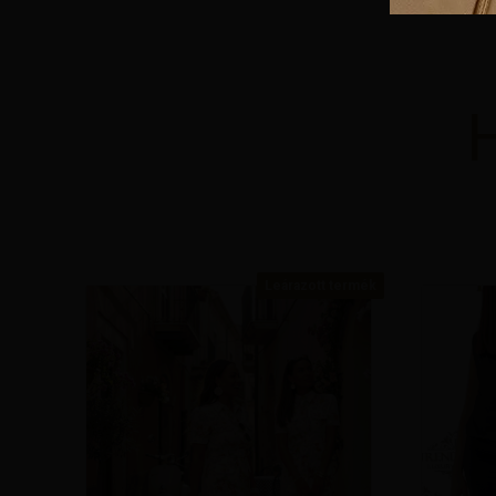
Ennek
a
terméknek
több
variációja
van.
A
változatok
a