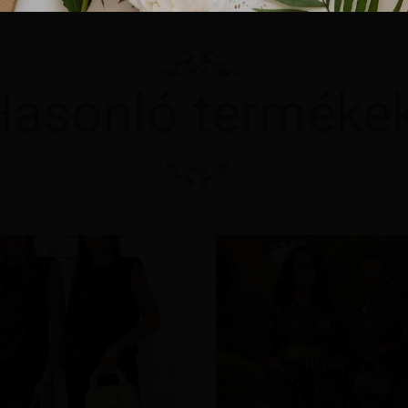
Hasonló terméke
Ennek
a
terméknek
több
variációja
van.
A
változatok
a