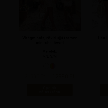
termékoldalon
választhatók
ki
Virágmintás, rövid ujjú farmer
Hátul
miniruha, övvel
Méretek:
M/L, S/M
Original
Current
12990
Ft
21990
Ft
price
price
was:
is:
Opciók
21990 Ft.
12990 Ft.
választása